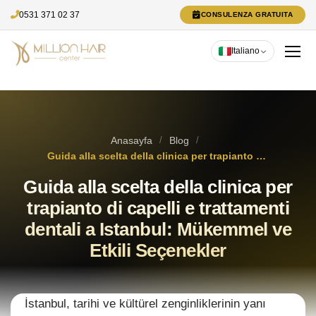
0531 371 02 37
CONSULENZA GRATUITA
Italiano
Anasayfa
/
Blog
/
Guida alla scelta della clinica per trapianto di capelli e trattamenti dentali a Istanbul: Mükemmel ve Etkili Seçenekler
Guida alla scelta della clinica per
trapianto di capelli e trattamenti
dentali a Istanbul: Mükemmel ve
Etkili Seçenekler
İstanbul, tarihi ve kültürel zenginliklerinin yanı