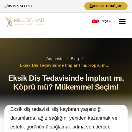
0539 574 6697
ONLINE GÖRÜŞME
Türkçe
Anasayfa
/
Blog
/
Eksik Diş Tedavisinde İmplant mı, Köprü mü? Mükemmel Seçim!
Eksik Diş Tedavisinde İmplant mı,
Köprü mü? Mükemmel Seçim!
Eksik diş tedavisi, diş kaybının yaşandığı
durumlarda, ağız sağlığını yeniden kazanmak ve
estetik görünümü sağlamak adına son derece