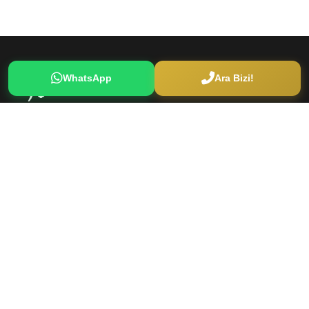
WhatsApp
Ara Bizi!
Bu site, tıbbi ve cerrahi estetik hakkında bilgilendirme
amacıyla hazırlanmıştır. İçerikler hekim görüşü yerine
geçmez ve teşhis ya da tedavi amacıyla kullanılamaz.
Cerrahi işlemlere dair bilgiler yalnızca bilgilendirme amaçlıdır.
Hızlı Linkler
Ana Sayfa